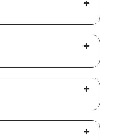
+
+
+
+