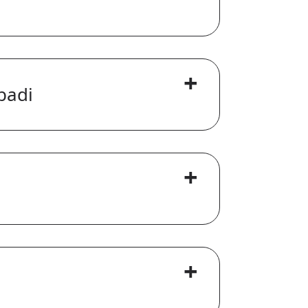
+
badi
+
+