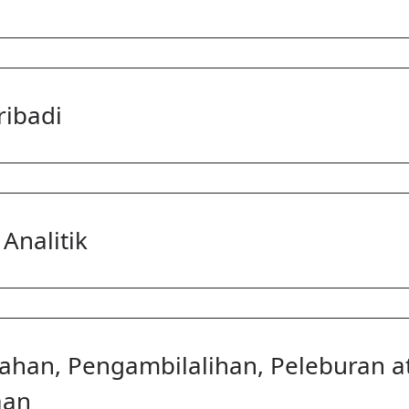
ibadi
Analitik
han, Pengambilalihan, Peleburan a
aan