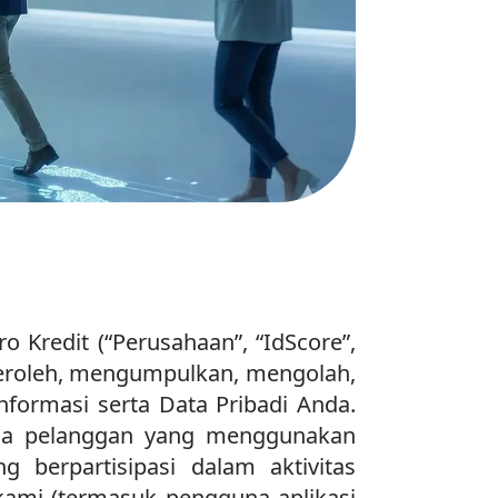
o Kredit (“Perusahaan”, “IdScore”,
peroleh, mengumpulkan, mengolah,
rmasi serta Data Pribadi Anda.
pada pelanggan yang menggunakan
berpartisipasi dalam aktivitas
kami (termasuk pengguna aplikasi