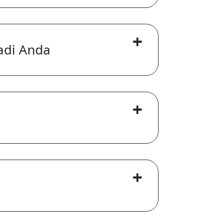
+
adi Anda
+
+