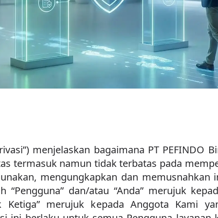
 Privasi”) menjelaskan bagaimana PT PEFINDO Bir
vitas termasuk namun tidak terbatas pada mem
unakan, mengungkapkan dan memusnahkan info
stilah “Pengguna” dan/atau “Anda” merujuk ke
 Ketiga” merujuk kepada Anggota Kami yang 
asi ini berlaku untuk semua Pengguna layanan 