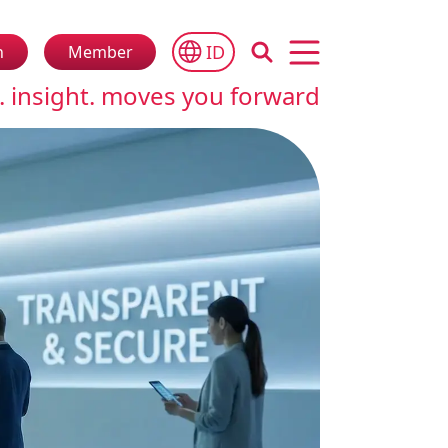
ID
n
Member
Open main menu
. insight. moves you forward