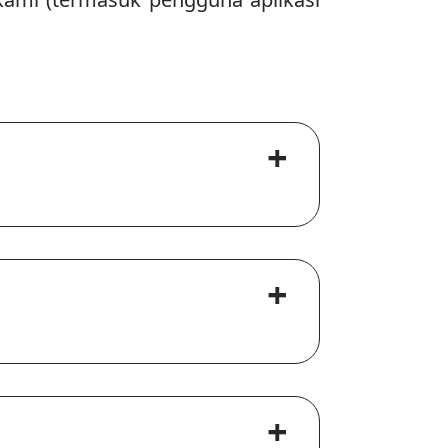
+
+
+