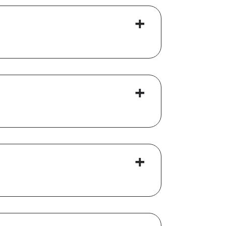
+
+
+