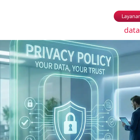
Layana
data