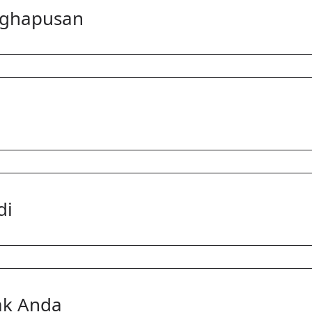
nghapusan
di
ak Anda