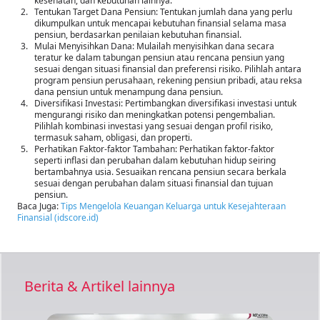
kesehatan, dan kebutuhan lainnya.
Tentukan Target Dana Pensiun: Tentukan jumlah dana yang perlu
dikumpulkan untuk mencapai kebutuhan finansial selama masa
pensiun, berdasarkan penilaian kebutuhan finansial.
Mulai Menyisihkan Dana: Mulailah menyisihkan dana secara
teratur ke dalam tabungan pensiun atau rencana pensiun yang
sesuai dengan situasi finansial dan preferensi risiko. Pilihlah antara
program pensiun perusahaan, rekening pensiun pribadi, atau reksa
dana pensiun untuk menampung dana pensiun.
Diversifikasi Investasi: Pertimbangkan diversifikasi investasi untuk
mengurangi risiko dan meningkatkan potensi pengembalian.
Pilihlah kombinasi investasi yang sesuai dengan profil risiko,
termasuk saham, obligasi, dan properti.
Perhatikan Faktor-faktor Tambahan: Perhatikan faktor-faktor
seperti inflasi dan perubahan dalam kebutuhan hidup seiring
bertambahnya usia. Sesuaikan rencana pensiun secara berkala
sesuai dengan perubahan dalam situasi finansial dan tujuan
pensiun.
Baca Juga:
Tips Mengelola Keuangan Keluarga untuk Kesejahteraan
Finansial (idscore.id)
Berita & Artikel lainnya