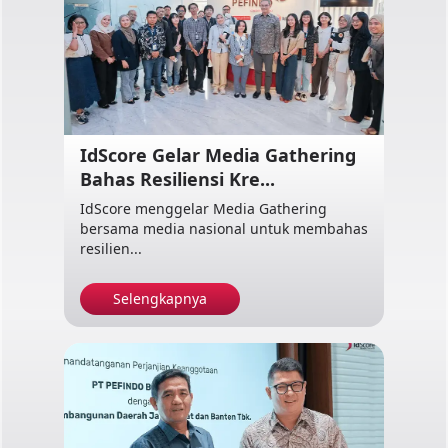
IdScore Gelar Media Gathering
Bahas Resiliensi Kre...
IdScore menggelar Media Gathering
bersama media nasional untuk membahas
resilien...
Selengkapnya