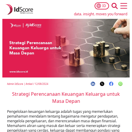
ID
Ope
data. insight. moves you forward
Admin IdScore
|
Artikel
/
12/08/2024
Strategi Perencanaan Keuangan Keluarga untuk
Masa Depan
Pengelolaan keuangan keluarga adalah tugas yang memerlukan
pemahaman mendalam tentang bagaimana mengatur pendapatan,
mengelola pengeluaran, dan merencanakan masa depan finansial.
Memahami aliran uang masuk dan keluar serta menerapkan strategi
pengelolaan yang cerdas, keluarga dapat membangun pondasi yang