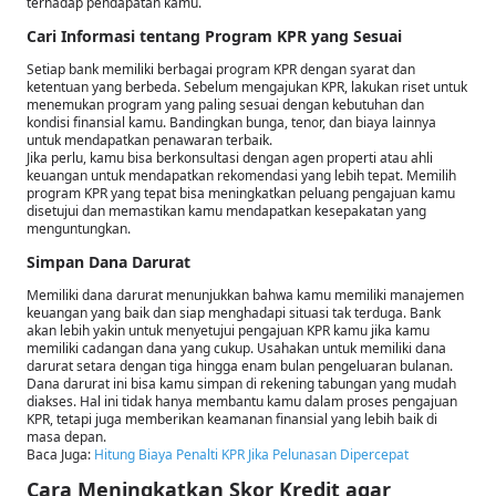
terhadap pendapatan kamu.
Cari Informasi tentang Program KPR yang Sesuai
Setiap bank memiliki berbagai program KPR dengan syarat dan
ketentuan yang berbeda. Sebelum mengajukan KPR, lakukan riset untuk
menemukan program yang paling sesuai dengan kebutuhan dan
kondisi finansial kamu. Bandingkan bunga, tenor, dan biaya lainnya
untuk mendapatkan penawaran terbaik.
Jika perlu, kamu bisa berkonsultasi dengan agen properti atau ahli
keuangan untuk mendapatkan rekomendasi yang lebih tepat. Memilih
program KPR yang tepat bisa meningkatkan peluang pengajuan kamu
disetujui dan memastikan kamu mendapatkan kesepakatan yang
menguntungkan.
Simpan Dana Darurat
Memiliki dana darurat menunjukkan bahwa kamu memiliki manajemen
keuangan yang baik dan siap menghadapi situasi tak terduga. Bank
akan lebih yakin untuk menyetujui pengajuan KPR kamu jika kamu
memiliki cadangan dana yang cukup. Usahakan untuk memiliki dana
darurat setara dengan tiga hingga enam bulan pengeluaran bulanan.
Dana darurat ini bisa kamu simpan di rekening tabungan yang mudah
diakses. Hal ini tidak hanya membantu kamu dalam proses pengajuan
KPR, tetapi juga memberikan keamanan finansial yang lebih baik di
masa depan.
Baca Juga:
Hitung Biaya Penalti KPR Jika Pelunasan Dipercepat
Cara Meningkatkan Skor Kredit agar