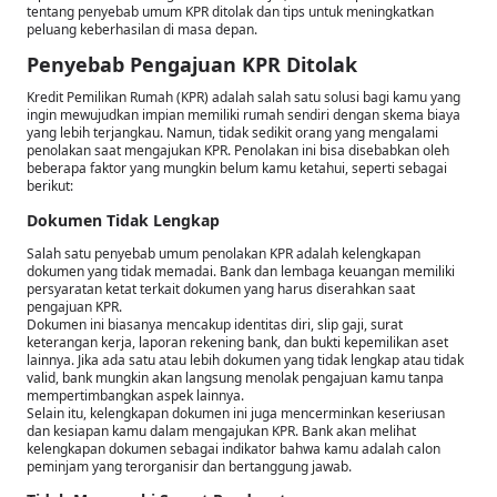
tentang penyebab umum KPR ditolak dan tips untuk meningkatkan
peluang keberhasilan di masa depan.
Penyebab Pengajuan KPR Ditolak
Kredit Pemilikan Rumah (KPR) adalah salah satu solusi bagi kamu yang
ingin mewujudkan impian memiliki rumah sendiri dengan skema biaya
yang lebih terjangkau. Namun, tidak sedikit orang yang mengalami
penolakan saat mengajukan KPR. Penolakan ini bisa disebabkan oleh
beberapa faktor yang mungkin belum kamu ketahui, seperti sebagai
berikut:
Dokumen Tidak Lengkap
Salah satu penyebab umum penolakan KPR adalah kelengkapan
dokumen yang tidak memadai. Bank dan lembaga keuangan memiliki
persyaratan ketat terkait dokumen yang harus diserahkan saat
pengajuan KPR.
Dokumen ini biasanya mencakup identitas diri, slip gaji, surat
keterangan kerja, laporan rekening bank, dan bukti kepemilikan aset
lainnya. Jika ada satu atau lebih dokumen yang tidak lengkap atau tidak
valid, bank mungkin akan langsung menolak pengajuan kamu tanpa
mempertimbangkan aspek lainnya.
Selain itu, kelengkapan dokumen ini juga mencerminkan keseriusan
dan kesiapan kamu dalam mengajukan KPR. Bank akan melihat
kelengkapan dokumen sebagai indikator bahwa kamu adalah calon
peminjam yang terorganisir dan bertanggung jawab.