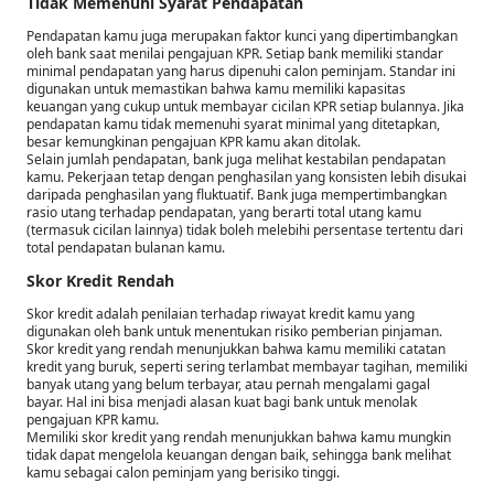
Tidak Memenuhi Syarat Pendapatan
Pendapatan kamu juga merupakan faktor kunci yang dipertimbangkan
oleh bank saat menilai pengajuan KPR. Setiap bank memiliki standar
minimal pendapatan yang harus dipenuhi calon peminjam. Standar ini
digunakan untuk memastikan bahwa kamu memiliki kapasitas
keuangan yang cukup untuk membayar cicilan KPR setiap bulannya. Jika
pendapatan kamu tidak memenuhi syarat minimal yang ditetapkan,
besar kemungkinan pengajuan KPR kamu akan ditolak.
Selain jumlah pendapatan, bank juga melihat kestabilan pendapatan
kamu. Pekerjaan tetap dengan penghasilan yang konsisten lebih disukai
daripada penghasilan yang fluktuatif. Bank juga mempertimbangkan
rasio utang terhadap pendapatan, yang berarti total utang kamu
(termasuk cicilan lainnya) tidak boleh melebihi persentase tertentu dari
total pendapatan bulanan kamu.
Skor Kredit Rendah
Skor kredit adalah penilaian terhadap riwayat kredit kamu yang
digunakan oleh bank untuk menentukan risiko pemberian pinjaman.
Skor kredit yang rendah menunjukkan bahwa kamu memiliki catatan
kredit yang buruk, seperti sering terlambat membayar tagihan, memiliki
banyak utang yang belum terbayar, atau pernah mengalami gagal
bayar. Hal ini bisa menjadi alasan kuat bagi bank untuk menolak
pengajuan KPR kamu.
Memiliki skor kredit yang rendah menunjukkan bahwa kamu mungkin
tidak dapat mengelola keuangan dengan baik, sehingga bank melihat
kamu sebagai calon peminjam yang berisiko tinggi.