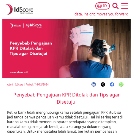
ID
Ope
data. insight. moves you forward
Admin IdScore
|
Artikel
/
16/12/2024
Penyebab Pengajuan KPR Ditolak dan Tips agar
Disetujui
Ketika bank tidak menghubungi kamu setelah pengajuan KPR, itu bisa
jadi tanda bahwa pengajuan kamu tidak disetujui. Hal ini sering terjadi
karena kamu tidak memenuhi syarat pendapatan yang ditetapkan,
masalah dengan sejarah kredit, atau kurangnya dokumen yang
diperlukan. Untuk mengetahui lebih lanjut, berikut ini pembahasan