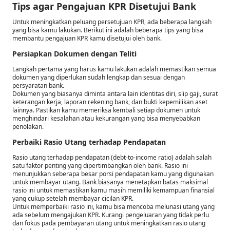
Tips agar Pengajuan KPR Disetujui Bank
Untuk meningkatkan peluang persetujuan KPR, ada beberapa langkah
yang bisa kamu lakukan. Berikut ini adalah beberapa tips yang bisa
membantu pengajuan KPR kamu disetujui oleh bank.
Persiapkan Dokumen dengan Teliti
Langkah pertama yang harus kamu lakukan adalah memastikan semua
dokumen yang diperlukan sudah lengkap dan sesuai dengan
persyaratan bank.
Dokumen yang biasanya diminta antara lain identitas diri, slip gaji, surat
keterangan kerja, laporan rekening bank, dan bukti kepemilikan aset
lainnya. Pastikan kamu memeriksa kembali setiap dokumen untuk
menghindari kesalahan atau kekurangan yang bisa menyebabkan
penolakan.
Perbaiki Rasio Utang terhadap Pendapatan
Rasio utang terhadap pendapatan (debt-to-income ratio) adalah salah
satu faktor penting yang dipertimbangkan oleh bank. Rasio ini
menunjukkan seberapa besar porsi pendapatan kamu yang digunakan
untuk membayar utang. Bank biasanya menetapkan batas maksimal
rasio ini untuk memastikan kamu masih memiliki kemampuan finansial
yang cukup setelah membayar cicilan KPR.
Untuk memperbaiki rasio ini, kamu bisa mencoba melunasi utang yang
ada sebelum mengajukan KPR. Kurangi pengeluaran yang tidak perlu
dan fokus pada pembayaran utang untuk meningkatkan rasio utang