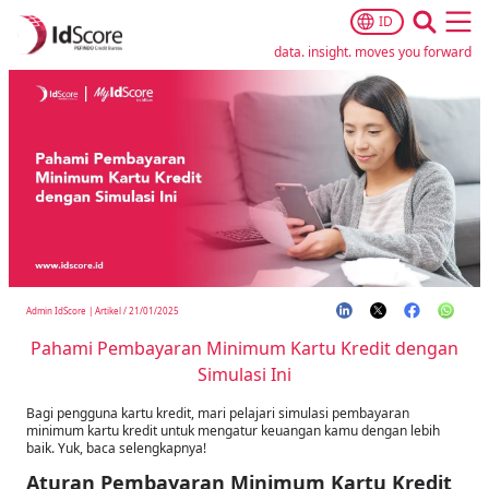
ID
Ope
data. insight. moves you forward
Admin IdScore
|
Artikel
/
21/01/2025
Pahami Pembayaran Minimum Kartu Kredit dengan
Simulasi Ini
Bagi pengguna kartu kredit, mari pelajari simulasi pembayaran
minimum kartu kredit untuk mengatur keuangan kamu dengan lebih
baik. Yuk, baca selengkapnya!
Aturan Pembayaran Minimum Kartu Kredit