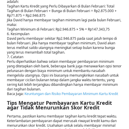
adalah:
Tagihan Kartu Kredit yang Perlu Dibayarkan di Bulan Februari: Total
Tagihan di Bulan Februari + Bunga di Bulan Februari = Rp2.875.000 +
Rp71.875 = Rp2.946.875
Jika David hanya membayar tagihan minimum lagi pada bulan Februari,
maka:
Tagihan Minimum di Februari: Rp2.946.875 × 5% = Rp147.343,75
6. Kesimpulan
David perlu membayar sekitar Rp2.946.875 pada saat jatuh tempo di
bulan Februari. Jika hanya membayar tagihan minimum, David akan
terus melihat saldo utangnya meningkat setiap bulan karena bunga
yang terus menambah total tagihan.
7. Catatan
Perlu diperhatikan bahwa selain membayar pembayaran minimum
yang ditetapkan oleh bank, beberapa bank juga menawarkan opsi tenor
pelunasan dengan biaya minimum untuk membantu nasabah
mengelola utangnya. Opsi ini biasanya memungkinkan nasabah untuk
membayar cicilan bulanan tetap dalam jangka waktu tertentu, yang
sering kali lebih terjangkau dibandingkan hanya membayar minimum
dari tagihan bulanan.
Baca Juga:
Keuntungan dan Risiko Pembayaran Minimum Kartu Kredit
Tips Mengatur Pembayaran Kartu Kredit
agar Tidak Menurunkan Skor Kredit
Pertama, pastikan kamu membayar tagihan kartu kredit tepat waktu.
Keterlambatan pembayaran dapat merusak riwayat kredit kamu dan
menurunkan skor kredit. Usahakan untuk selalu membayar minimal