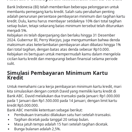
Bank Indonesia (BI) telah memberikan beberapa pelonggaran untuk
membantu pemegang kartu kredit. Salah satu perubahan penting
adalah penurunan persentase pembayaran minimum dari tagihan kartu
kredit. Dulu, kamu harus membayar setidaknya 10% dari total tagihan
setiap bulan, tetapi sekarang batas minimum tersebut telah diturunkan
menjadi 5%.
Kebijakan ini telah diperpanjang dan berlaku hingga 31 Desember
2024. Gubernur BI, Perry Warjiyo, juga mengumumkan bahwa denda
maksimum atas keterlambatan pembayaran akan dibatasi hingga 1%
dari total tagihan, dengan batas atas denda sebesar Rp10.000.
Kebijakan ini bertujuan untuk mempermudah kamu dalam mengelola
cicilan kartu kredit dan mengurangi beban finansial selama periode
sulit.
Simulasi Pembayaran Minimum Kartu
Kredit
Untuk memahami cara kerja pembayaran minimum kartu kredit, mari
kita simulasikan dengan contoh David yang memiliki kartu kredit di
Bank ABC. David melakukan dua transaksi pada Januari: Rp1.000.000
pada 1 Januari dan Rp1.500.000 pada 14 Januari, dengan limit kartu
kredit Rp5.000.000.
Bank ABC memiliki ketentuan sebagai berikut:
Pembukuan transaksi dilakukan satu hari setelah transaksi.
Tagihan dicetak pada tanggal 20 setiap bulan.
Masa jatuh tempo adalah 15 hari setelah tagihan dicetak.
Bunga bulanan adalah 2,5%.