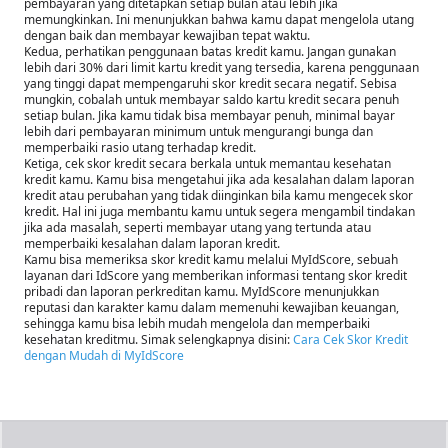
pembayaran yang ditetapkan setiap bulan atau lebih jika
memungkinkan. Ini menunjukkan bahwa kamu dapat mengelola utang
dengan baik dan membayar kewajiban tepat waktu.
Kedua, perhatikan penggunaan batas kredit kamu. Jangan gunakan
lebih dari 30% dari limit kartu kredit yang tersedia, karena penggunaan
yang tinggi dapat mempengaruhi skor kredit secara negatif. Sebisa
mungkin, cobalah untuk membayar saldo kartu kredit secara penuh
setiap bulan. Jika kamu tidak bisa membayar penuh, minimal bayar
lebih dari pembayaran minimum untuk mengurangi bunga dan
memperbaiki rasio utang terhadap kredit.
Ketiga, cek skor kredit secara berkala untuk memantau kesehatan
kredit kamu. Kamu bisa mengetahui jika ada kesalahan dalam laporan
kredit atau perubahan yang tidak diinginkan bila kamu mengecek skor
kredit. Hal ini juga membantu kamu untuk segera mengambil tindakan
jika ada masalah, seperti membayar utang yang tertunda atau
memperbaiki kesalahan dalam laporan kredit.
Kamu bisa memeriksa skor kredit kamu melalui MyIdScore, sebuah
layanan dari IdScore yang memberikan informasi tentang skor kredit
pribadi dan laporan perkreditan kamu. MyIdScore menunjukkan
reputasi dan karakter kamu dalam memenuhi kewajiban keuangan,
sehingga kamu bisa lebih mudah mengelola dan memperbaiki
kesehatan kreditmu. Simak selengkapnya disini:
Cara Cek Skor Kredit
dengan Mudah di MyIdScore