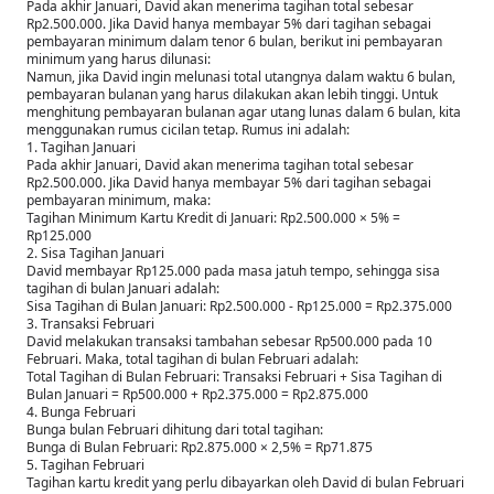
Pada akhir Januari, David akan menerima tagihan total sebesar
Rp2.500.000. Jika David hanya membayar 5% dari tagihan sebagai
pembayaran minimum dalam tenor 6 bulan, berikut ini pembayaran
minimum yang harus dilunasi:
Namun, jika David ingin melunasi total utangnya dalam waktu 6 bulan,
pembayaran bulanan yang harus dilakukan akan lebih tinggi. Untuk
menghitung pembayaran bulanan agar utang lunas dalam 6 bulan, kita
menggunakan rumus cicilan tetap. Rumus ini adalah:
1. Tagihan Januari
Pada akhir Januari, David akan menerima tagihan total sebesar
Rp2.500.000. Jika David hanya membayar 5% dari tagihan sebagai
pembayaran minimum, maka:
Tagihan Minimum Kartu Kredit di Januari: Rp2.500.000 × 5% =
Rp125.000
2. Sisa Tagihan Januari
David membayar Rp125.000 pada masa jatuh tempo, sehingga sisa
tagihan di bulan Januari adalah:
Sisa Tagihan di Bulan Januari: Rp2.500.000 - Rp125.000 = Rp2.375.000
3. Transaksi Februari
David melakukan transaksi tambahan sebesar Rp500.000 pada 10
Februari. Maka, total tagihan di bulan Februari adalah:
Total Tagihan di Bulan Februari: Transaksi Februari + Sisa Tagihan di
Bulan Januari = Rp500.000 + Rp2.375.000 = Rp2.875.000
4. Bunga Februari
Bunga bulan Februari dihitung dari total tagihan:
Bunga di Bulan Februari: Rp2.875.000 × 2,5% = Rp71.875
5. Tagihan Februari
Tagihan kartu kredit yang perlu dibayarkan oleh David di bulan Februari