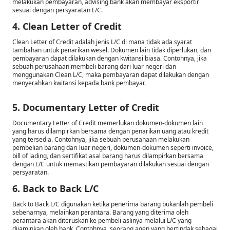
melakukan pembayaran, advising bank akan membayar eksportir
sesuai dengan persyaratan L/C.
4. Clean Letter of Credit
Clean Letter of Credit adalah jenis L/C di mana tidak ada syarat
tambahan untuk penarikan wesel. Dokumen lain tidak diperlukan, dan
pembayaran dapat dilakukan dengan kwitansi biasa. Contohnya, jika
sebuah perusahaan membeli barang dari luar negeri dan
menggunakan Clean L/C, maka pembayaran dapat dilakukan dengan
menyerahkan kwitansi kepada bank pembayar.
5. Documentary Letter of Credit
Documentary Letter of Credit memerlukan dokumen-dokumen lain
yang harus dilampirkan bersama dengan penarikan uang atau kredit
yang tersedia. Contohnya, jika sebuah perusahaan melakukan
pembelian barang dari luar negeri, dokumen-dokumen seperti invoice,
bill of lading, dan sertifikat asal barang harus dilampirkan bersama
dengan L/C untuk memastikan pembayaran dilakukan sesuai dengan
persyaratan.
6. Back to Back L/C
Back to Back L/C digunakan ketika penerima barang bukanlah pembeli
sebenarnya, melainkan perantara. Barang yang diterima oleh
perantara akan diteruskan ke pembeli aslinya melalui L/C yang
dijaminkan oleh bank. Contohnya, seorang agen yang bertindak sebagai