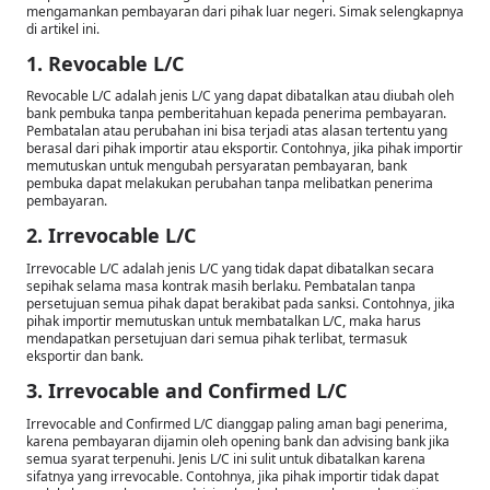
mengamankan pembayaran dari pihak luar negeri. Simak selengkapnya
di artikel ini.
1. Revocable L/C
Revocable L/C adalah jenis L/C yang dapat dibatalkan atau diubah oleh
bank pembuka tanpa pemberitahuan kepada penerima pembayaran.
Pembatalan atau perubahan ini bisa terjadi atas alasan tertentu yang
berasal dari pihak importir atau eksportir. Contohnya, jika pihak importir
memutuskan untuk mengubah persyaratan pembayaran, bank
pembuka dapat melakukan perubahan tanpa melibatkan penerima
pembayaran.
2. Irrevocable L/C
Irrevocable L/C adalah jenis L/C yang tidak dapat dibatalkan secara
sepihak selama masa kontrak masih berlaku. Pembatalan tanpa
persetujuan semua pihak dapat berakibat pada sanksi. Contohnya, jika
pihak importir memutuskan untuk membatalkan L/C, maka harus
mendapatkan persetujuan dari semua pihak terlibat, termasuk
eksportir dan bank.
3. Irrevocable and Confirmed L/C
Irrevocable and Confirmed L/C dianggap paling aman bagi penerima,
karena pembayaran dijamin oleh opening bank dan advising bank jika
semua syarat terpenuhi. Jenis L/C ini sulit untuk dibatalkan karena
sifatnya yang irrevocable. Contohnya, jika pihak importir tidak dapat