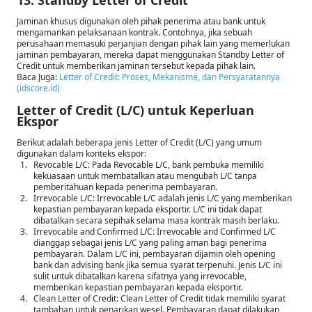
13. Standby Letter of Credit
Jaminan khusus digunakan oleh pihak penerima atau bank untuk
mengamankan pelaksanaan kontrak. Contohnya, jika sebuah
perusahaan memasuki perjanjian dengan pihak lain yang memerlukan
jaminan pembayaran, mereka dapat menggunakan Standby Letter of
Credit untuk memberikan jaminan tersebut kepada pihak lain.
Baca Juga:
Letter of Credit: Proses, Mekanisme, dan Persyaratannya
(idscore.id)
Letter of Credit (L/C) untuk Keperluan
Ekspor
Berikut adalah beberapa jenis Letter of Credit (L/C) yang umum
digunakan dalam konteks ekspor:
Revocable L/C: Pada Revocable L/C, bank pembuka memiliki
kekuasaan untuk membatalkan atau mengubah L/C tanpa
pemberitahuan kepada penerima pembayaran.
Irrevocable L/C: Irrevocable L/C adalah jenis L/C yang memberikan
kepastian pembayaran kepada eksportir. L/C ini tidak dapat
dibatalkan secara sepihak selama masa kontrak masih berlaku.
Irrevocable and Confirmed L/C: Irrevocable and Confirmed L/C
dianggap sebagai jenis L/C yang paling aman bagi penerima
pembayaran. Dalam L/C ini, pembayaran dijamin oleh opening
bank dan advising bank jika semua syarat terpenuhi. Jenis L/C ini
sulit untuk dibatalkan karena sifatnya yang irrevocable,
memberikan kepastian pembayaran kepada eksportir.
Clean Letter of Credit: Clean Letter of Credit tidak memiliki syarat
tambahan untuk penarikan wesel. Pembayaran dapat dilakukan