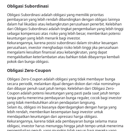
Obligasi Subordinasi
Obligasi Subordinasi adalah obligasi yang memiliki prioritas
pembayaran yang lebih rendah dibandingkan dengan obligasi lainnya
dalam hal likuidasi atau kebangkrutan perusahaan penerbit. Kelebihan
dari Obligasi Subordinasi adalah tingkat pengembalian yang lebih tinggi
sebagai kompensasi atas risiko yang lebih besar, memberikan potensi
keuntungan yang lebih menarik bagi investor.
Kekurangannya, karena posisi subordinasi dalam struktur keuangan
perusahaan, investor menghadapi risiko lebih tinggi jika perusahaan
mengalami kesulitan finansial atau kebangkrutan, yang dapat
mengakibatkan keterlambatan atau bahkan tidak dibayarnya kembali
pokok dan bunga obligasi.
Obligasi Zero-Coupon
Obligasi Zero-Coupon adalah obligasi yang tidak membayar bunga
secara periodik, melainkan dijual dengan diskon dari nilai nominalnya
dan dibayar penuh saat jatuh tempo. Kelebihan dari Obligasi Zero-
Coupon adalah potensi keuntungan yang pasti pada saat jatuh tempo
tanpa perlu menerima pembayaran bunga reguler, cocok bagi investor
yang tidak membutuhkan aliran pendapatan langsung.
Selain itu, obligasi ini biasanya diperdagangkan dengan harga yang
lebih rendah, memberikan kesempatan bagi investor untuk
mendapatkan keuntungan dari apresiasi harga obligasi.
Kekurangannya, karena tidak ada pembayaran bunga selama masa
obligasi, investor harus menunggu hingga jatuh tempo untuk menerima
pengembalian penuh, yang mungkin tidak sesuai bagi mereka yang