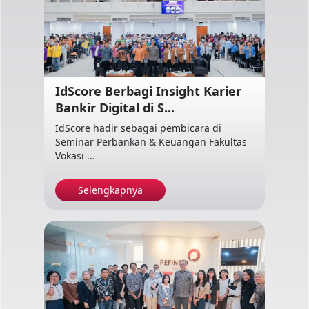
IdScore Berbagi Insight Karier
Bankir Digital di S...
IdScore hadir sebagai pembicara di
Seminar Perbankan & Keuangan Fakultas
Vokasi ...
Selengkapnya