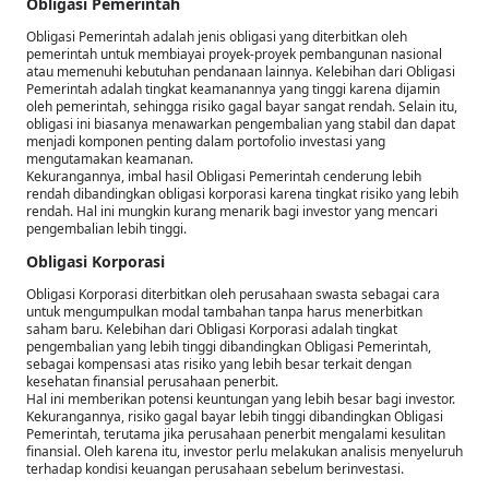
Obligasi Pemerintah
Obligasi Pemerintah adalah jenis obligasi yang diterbitkan oleh
pemerintah untuk membiayai proyek-proyek pembangunan nasional
atau memenuhi kebutuhan pendanaan lainnya. Kelebihan dari Obligasi
Pemerintah adalah tingkat keamanannya yang tinggi karena dijamin
oleh pemerintah, sehingga risiko gagal bayar sangat rendah. Selain itu,
obligasi ini biasanya menawarkan pengembalian yang stabil dan dapat
menjadi komponen penting dalam portofolio investasi yang
mengutamakan keamanan.
Kekurangannya, imbal hasil Obligasi Pemerintah cenderung lebih
rendah dibandingkan obligasi korporasi karena tingkat risiko yang lebih
rendah. Hal ini mungkin kurang menarik bagi investor yang mencari
pengembalian lebih tinggi.
Obligasi Korporasi
Obligasi Korporasi diterbitkan oleh perusahaan swasta sebagai cara
untuk mengumpulkan modal tambahan tanpa harus menerbitkan
saham baru. Kelebihan dari Obligasi Korporasi adalah tingkat
pengembalian yang lebih tinggi dibandingkan Obligasi Pemerintah,
sebagai kompensasi atas risiko yang lebih besar terkait dengan
kesehatan finansial perusahaan penerbit.
Hal ini memberikan potensi keuntungan yang lebih besar bagi investor.
Kekurangannya, risiko gagal bayar lebih tinggi dibandingkan Obligasi
Pemerintah, terutama jika perusahaan penerbit mengalami kesulitan
finansial. Oleh karena itu, investor perlu melakukan analisis menyeluruh
terhadap kondisi keuangan perusahaan sebelum berinvestasi.