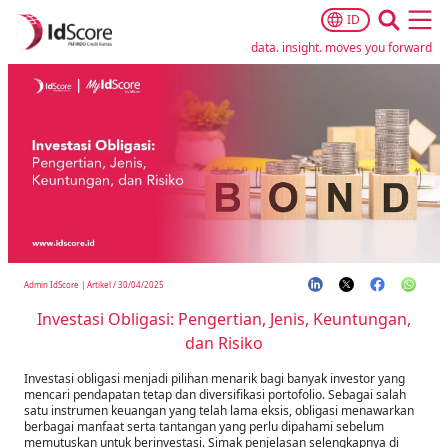
ID
Ope
data. insight. moves you forward
Admin IdScore
|
Artikel
/
30/04/2025
Investasi Obligasi: Pengertian, Jenis, Keuntungan,
dan Risiko
Investasi obligasi menjadi pilihan menarik bagi banyak investor yang
mencari pendapatan tetap dan diversifikasi portofolio. Sebagai salah
satu instrumen keuangan yang telah lama eksis, obligasi menawarkan
berbagai manfaat serta tantangan yang perlu dipahami sebelum
memutuskan untuk berinvestasi. Simak penjelasan selengkapnya di