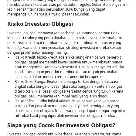
membutuhkan likuiditas atau pendapatan reguler. Selain itu, obligasi ini
lebih sensitif terhadap perubahan suku bunga, yang dapat
mempengaruhi harga jualnya di pasar sekunder.
Risiko Investasi Obligasi
Investasi obligasi menawarkan berbagai keuntungan, namun tidak
lepas dari risiko yang perlu dipahami oleh para investor. Memahami
risiko-risiko ini dapat membantu investor membuat keputusan yang
lebih bijaksana dan menyesuaikan strategi investasi mereka sesuai
dengan profil risiko masing-masing.
Risiko Kredit: Risiko kredit adalah kemungkinan bahwa penerbit
obligasi gagal memenuhi kewajibannya untuk membayar bunga
atau mengembalikan pokok investasi. Hal ini biasanya terjadi jika
kondisi keuangan penerbit memburuk atau terjadi perubahan
signifikan dalam industri tempat penerbit beroperasi.
Risiko Suku Bunga: Risiko suku bunga terkait dengan fluktuasi
tingkat suku bunga di pasar. Jika suku bunga naik setelah obligasi
diterbitkan, nilai pasar obligasi tersebut cenderung turun karena
obligasi baru menawarkan imbal hasil yang lebih tinggi.
Risiko Inflasi: Risiko inflasi adalah risiko bahwa kenaikan harga
barang dan jasa akan mengurangi daya beli pendapatan yang
dihasilkan dari obligasi. Inflasi yang tinggi dapat mengurangi nilai
riil imbal hasil yang diperoleh investor dari obligasi mereka.
Siapa yang Cocok Berinvestasi Obligasi?
Investasi obligasi cocok untuk berbagai kalangan investor, terutama