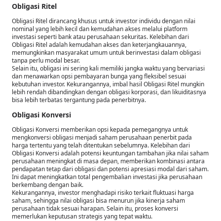
Obligasi Ritel
Obligasi Ritel dirancang khusus untuk investor individu dengan nilai
nominal yang lebih kecil dan kemudahan akses melalui platform
investasi seperti bank atau perusahaan sekuritas. Kelebihan dari
Obligasi Ritel adalah kemudahan akses dan keterjangkauannya,
memungkinkan masyarakat umum untuk berinvestasi dalam obligasi
tanpa perlu modal besar.
Selain itu, obligasi ini sering kali memiliki jangka waktu yang bervariasi
dan menawarkan opsi pembayaran bunga yang fleksibel sesuai
kebutuhan investor. Kekurangannya, imbal hasil Obligasi Ritel mungkin
lebih rendah dibandingkan dengan obligasi korporasi, dan likuiditasnya
bisa lebih terbatas tergantung pada penerbitnya.
Obligasi Konversi
Obligasi Konversi memberikan opsi kepada pemegangnya untuk
mengkonversi obligasi menjadi saham perusahaan penerbit pada
harga tertentu yang telah ditentukan sebelumnya. Kelebihan dari
Obligasi Konversi adalah potensi keuntungan tambahan jika nilai saham
perusahaan meningkat di masa depan, memberikan kombinasi antara
pendapatan tetap dari obligasi dan potensi apresiasi modal dari saham.
Ini dapat meningkatkan total pengembalian investasi jika perusahaan
berkembang dengan baik.
Kekurangannya, investor menghadapi risiko terkait fluktuasi harga
saham, sehingga nilai obligasi bisa menurun jika kinerja saham
perusahaan tidak sesuai harapan. Selain itu, proses konversi
memerlukan keputusan strategis yang tepat waktu.