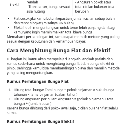
rendah
- Angsuran pokok atau
Efektif
- Transparan, bunga sesuai
total cicilan bulanan bisa
sisa hutang
berubah
Flat cocok jika kamu butuh kepastian jumlah cicilan setiap bulan
dan tenor singkat (misalnya ≤6 bulan).
Efektif lebih menguntungkan untuk tenor lebih panjang dan bagi
kamu yang ingin meminimalkan total biaya bunga.
Memahami perbandingan ini, kamu dapat memilih metode yang paling
sesuai dengan kebutuhan dan kemampuan bayar.
Cara Menghitung Bunga Flat dan Efektif
Di bagian ini, kamu akan mempelajari langkah-langkah praktis dan
rumus sederhana untuk menghitung bunga flat dan bunga efektif di
pinjol, sehingga kamu bisa membandingkan biaya dan memilih metode
yang paling menguntungkan.
Rumus Perhitungan Bunga Flat
Hitung total bunga: Total bunga = pokok pinjaman × suku bunga
tahunan × lama pinjaman (dalam tahun)
Hitung angsuran per bulan: Angsuran = (pokok pinjaman + total
bunga) ÷ (jumlah bulan)
Karena bunga dihitung dari pokok awal saja, cicilan bulanan flat selalu
sama.
Rumus Perhitungan Bunga Efektif