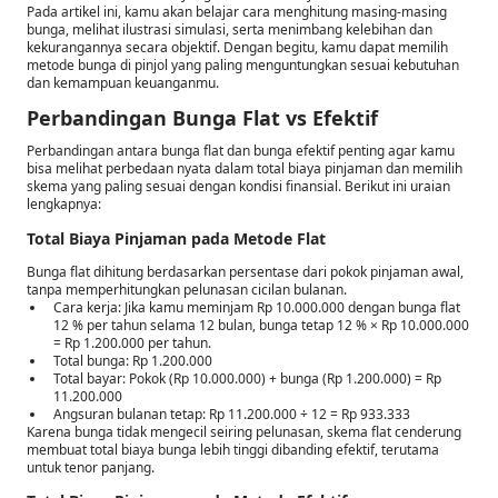
Pada artikel ini, kamu akan belajar cara menghitung masing-masing
bunga, melihat ilustrasi simulasi, serta menimbang kelebihan dan
kekurangannya secara objektif. Dengan begitu, kamu dapat memilih
metode bunga di pinjol yang paling menguntungkan sesuai kebutuhan
dan kemampuan keuanganmu.
Perbandingan Bunga Flat vs Efektif
Perbandingan antara bunga flat dan bunga efektif penting agar kamu
bisa melihat perbedaan nyata dalam total biaya pinjaman dan memilih
skema yang paling sesuai dengan kondisi finansial. Berikut ini uraian
lengkapnya:
Total Biaya Pinjaman pada Metode Flat
Bunga flat dihitung berdasarkan persentase dari pokok pinjaman awal,
tanpa memperhitungkan pelunasan cicilan bulanan.
Cara kerja: Jika kamu meminjam Rp 10.000.000 dengan bunga flat
12 % per tahun selama 12 bulan, bunga tetap 12 % × Rp 10.000.000
= Rp 1.200.000 per tahun.
Total bunga: Rp 1.200.000
Total bayar: Pokok (Rp 10.000.000) + bunga (Rp 1.200.000) = Rp
11.200.000
Angsuran bulanan tetap: Rp 11.200.000 ÷ 12 = Rp 933.333
Karena bunga tidak mengecil seiring pelunasan, skema flat cenderung
membuat total biaya bunga lebih tinggi dibanding efektif, terutama
untuk tenor panjang.