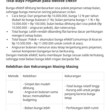
Total Biaya Pinjaman pada Metode Efektif
Bunga efektif dihitung berdasarkan sisa pokok pinjaman setiap bulan,
sehingga bunga menurun seiring pelunasan cicilan.
Cara kerja: Dari pinjaman Rp 10.000.000, bunga 12 % per tahun
diubah ke bunga bulanan (1 %); bulan pertama bunga = 1 % × Rp
10.000.000 = Rp 100.000, bulan kedua dihitung dari sisa pokok (Rp
10.000.000 – angsuran pokok), dan seterusnya.
Total bunga: Lebih rendah dibanding flat karena dasar perhitungan
mengecil setiap bulan.
Total bayar: Pokok + akumulasi bunga efektif (umumnya di kisaran
Rp 10.500.000 – Rp 11.000.000 untuk contoh di atas).
Angsuran bulanan menurun atau tetap tergantung jenis pinjaman,
namun komponen bunganya terus berkurang.
Dengan metode efektif, kamu membayar bunga sesuai saldo terhutang,
sehingga total beban bunga lebih ringan daripada flat.
Kelebihan dan Kekurangan Masing-Masing
Metode
Kelebihan
Kekurangan
- Simpel dan mudah
- Total bunga relatif tinggi
dihitung
- Kurang adil untuk jangka
Flat
- Angsuran bulanan sama
panjang karena bunga
besar, memudahkan
tetap
budgeting
- Beban bunga lebih
- Perhitungan lebih rumit