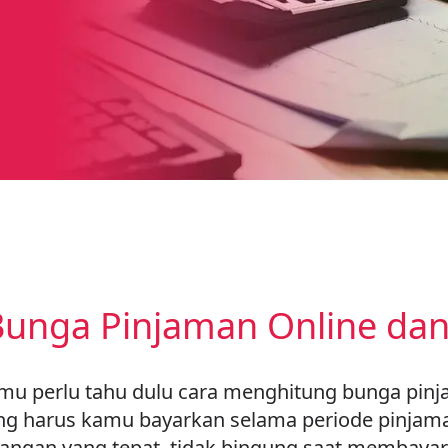
Bunga Pinjaman Online da
mu perlu tahu dulu cara menghitung bunga pi
yang harus kamu bayarkan selama periode pinjama
gan yang tepat, tidak bingung saat membayar 