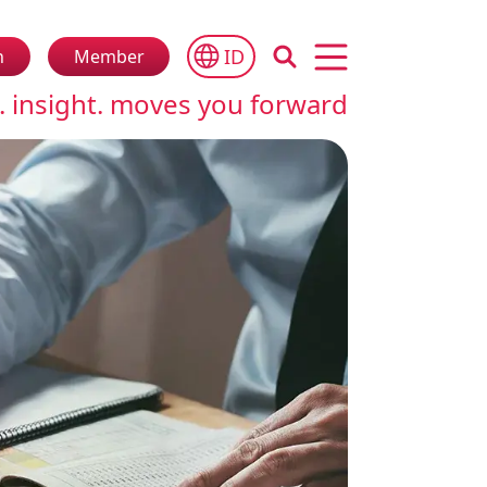
ID
n
Member
Open main menu
. insight. moves you forward