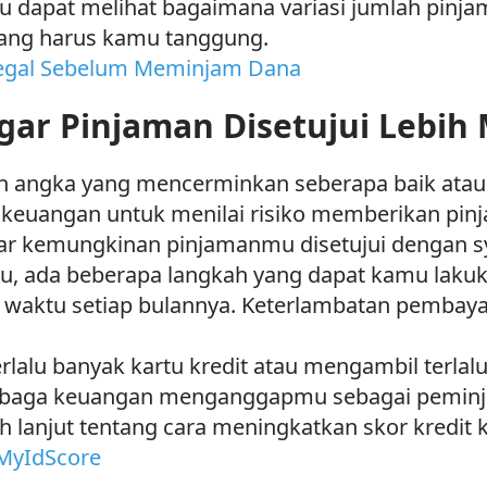
mu dapat melihat bagaimana variasi jumlah pinja
ang harus kamu tanggung.
l Ilegal Sebelum Meminjam Dana
agar Pinjaman Disetujui Lebi
lah angka yang mencerminkan seberapa baik atau
 keuangan untuk menilai risiko memberikan pi
sar kemungkinan pinjamanmu disetujui dengan sya
, ada beberapa langkah yang dapat kamu lakuk
 waktu setiap bulannya. Keterlambatan pembay
erlalu banyak kartu kredit atau mengambil terlal
mbaga keuangan menganggapmu sebagai peminjam
 lanjut tentang cara meningkatkan skor kredit ka
 MyIdScore