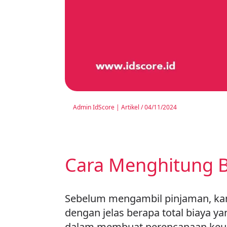
Admin IdScore
|
Artikel
/
04/11/2024
Cara Menghitung 
Sebelum mengambil pinjaman, ka
dengan jelas berapa total biaya 
dalam membuat perencanaan keuan