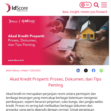
ID
Ope
data. insight. moves you forward
Admin IdScore
|
Artikel
/
12/02/2025
Akad Kredit Properti: Proses, Dokumen, dan Tips
Penting
Akad kredit ini merupakan perjanjian resmi antara peminjam dan
lembaga keuangan yang mencakup berbagai ketentuan mengenai
pembiayaan, seperti besaran pinjaman, suku bunga, dan jangka waktu
kredit. Proses ini sering kali melibatkan berbagai dokumen dan
prosedur yang perlu dipenuhi dengan cermat. Simak penjelasan