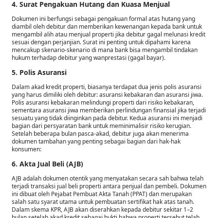
4. Surat Pengakuan Hutang dan Kuasa Menjual
Dokumen ini berfungsi sebagai pengakuan formal atas hutang yang
diambil oleh debitur dan memberikan kewenangan kepada bank untuk
mengambil alih atau menjual properti jika debitur gagal melunasi kredit
sesuai dengan perjanjian. Surat ini penting untuk dipahami karena
mencakup skenario-skenario di mana bank bisa mengambil tindakan
hukum terhadap debitur yang wanprestasi (gagal bayar).
5. Polis Asuransi
Dalam akad kredit properti, biasanya terdapat dua jenis polis asuransi
yang harus dimiliki oleh debitur: asuransi kebakaran dan asuransi jiwa.
Polis asuransi kebakaran melindungi properti dari risiko kebakaran,
sementara asuransi jiwa memberikan perlindungan finansial jika terjadi
sesuatu yang tidak diinginkan pada debitur. Kedua asuransi ini menjadi
bagian dari persyaratan bank untuk meminimalisir risiko kerugian.
Setelah beberapa bulan pasca-akad, debitur juga akan menerima
dokumen tambahan yang penting sebagai bagian dari hak-hak
konsumen:
6. Akta Jual Beli (AJB)
AJB adalah dokumen otentik yang menyatakan secara sah bahwa telah
terjadi transaksi jual beli properti antara penjual dan pembeli. Dokumen
ini dibuat oleh Pejabat Pembuat Akta Tanah (PPAT) dan merupakan
salah satu syarat utama untuk pembuatan sertifikat hak atas tanah.
Dalam skema KPR, AJB akan diserahkan kepada debitur sekitar 1–2
bulan setelah akad kredit sebagai bukti bahwa properti tersebut telah