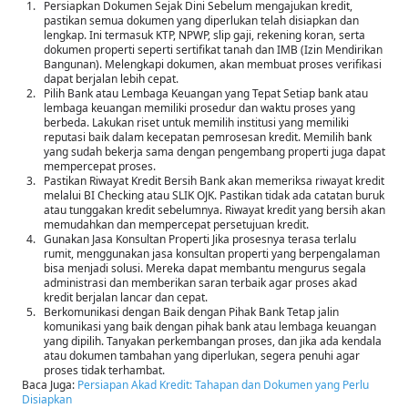
Persiapkan Dokumen Sejak Dini Sebelum mengajukan kredit,
pastikan semua dokumen yang diperlukan telah disiapkan dan
lengkap. Ini termasuk KTP, NPWP, slip gaji, rekening koran, serta
dokumen properti seperti sertifikat tanah dan IMB (Izin Mendirikan
Bangunan). Melengkapi dokumen, akan membuat proses verifikasi
dapat berjalan lebih cepat.
Pilih Bank atau Lembaga Keuangan yang Tepat Setiap bank atau
lembaga keuangan memiliki prosedur dan waktu proses yang
berbeda. Lakukan riset untuk memilih institusi yang memiliki
reputasi baik dalam kecepatan pemrosesan kredit. Memilih bank
yang sudah bekerja sama dengan pengembang properti juga dapat
mempercepat proses.
Pastikan Riwayat Kredit Bersih Bank akan memeriksa riwayat kredit
melalui BI Checking atau SLIK OJK. Pastikan tidak ada catatan buruk
atau tunggakan kredit sebelumnya. Riwayat kredit yang bersih akan
memudahkan dan mempercepat persetujuan kredit.
Gunakan Jasa Konsultan Properti Jika prosesnya terasa terlalu
rumit, menggunakan jasa konsultan properti yang berpengalaman
bisa menjadi solusi. Mereka dapat membantu mengurus segala
administrasi dan memberikan saran terbaik agar proses akad
kredit berjalan lancar dan cepat.
Berkomunikasi dengan Baik dengan Pihak Bank Tetap jalin
komunikasi yang baik dengan pihak bank atau lembaga keuangan
yang dipilih. Tanyakan perkembangan proses, dan jika ada kendala
atau dokumen tambahan yang diperlukan, segera penuhi agar
proses tidak terhambat.
Baca Juga:
Persiapan Akad Kredit: Tahapan dan Dokumen yang Perlu
Disiapkan