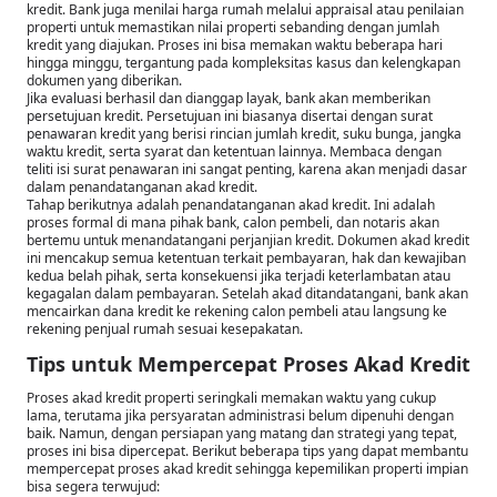
kredit. Bank juga menilai harga rumah melalui appraisal atau penilaian
properti untuk memastikan nilai properti sebanding dengan jumlah
kredit yang diajukan. Proses ini bisa memakan waktu beberapa hari
hingga minggu, tergantung pada kompleksitas kasus dan kelengkapan
dokumen yang diberikan.
Jika evaluasi berhasil dan dianggap layak, bank akan memberikan
persetujuan kredit. Persetujuan ini biasanya disertai dengan surat
penawaran kredit yang berisi rincian jumlah kredit, suku bunga, jangka
waktu kredit, serta syarat dan ketentuan lainnya. Membaca dengan
teliti isi surat penawaran ini sangat penting, karena akan menjadi dasar
dalam penandatanganan akad kredit.
Tahap berikutnya adalah penandatanganan akad kredit. Ini adalah
proses formal di mana pihak bank, calon pembeli, dan notaris akan
bertemu untuk menandatangani perjanjian kredit. Dokumen akad kredit
ini mencakup semua ketentuan terkait pembayaran, hak dan kewajiban
kedua belah pihak, serta konsekuensi jika terjadi keterlambatan atau
kegagalan dalam pembayaran. Setelah akad ditandatangani, bank akan
mencairkan dana kredit ke rekening calon pembeli atau langsung ke
rekening penjual rumah sesuai kesepakatan.
Tips untuk Mempercepat Proses Akad Kredit
Proses akad kredit properti seringkali memakan waktu yang cukup
lama, terutama jika persyaratan administrasi belum dipenuhi dengan
baik. Namun, dengan persiapan yang matang dan strategi yang tepat,
proses ini bisa dipercepat. Berikut beberapa tips yang dapat membantu
mempercepat proses akad kredit sehingga kepemilikan properti impian
bisa segera terwujud: