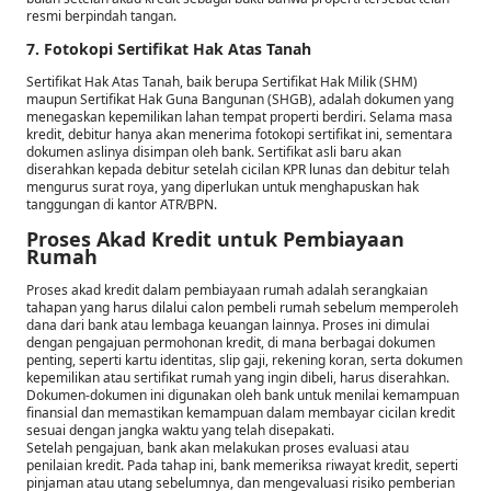
resmi berpindah tangan.
7. Fotokopi Sertifikat Hak Atas Tanah
Sertifikat Hak Atas Tanah, baik berupa Sertifikat Hak Milik (SHM)
maupun Sertifikat Hak Guna Bangunan (SHGB), adalah dokumen yang
menegaskan kepemilikan lahan tempat properti berdiri. Selama masa
kredit, debitur hanya akan menerima fotokopi sertifikat ini, sementara
dokumen aslinya disimpan oleh bank. Sertifikat asli baru akan
diserahkan kepada debitur setelah cicilan KPR lunas dan debitur telah
mengurus surat roya, yang diperlukan untuk menghapuskan hak
tanggungan di kantor ATR/BPN.
Proses Akad Kredit untuk Pembiayaan
Rumah
Proses akad kredit dalam pembiayaan rumah adalah serangkaian
tahapan yang harus dilalui calon pembeli rumah sebelum memperoleh
dana dari bank atau lembaga keuangan lainnya. Proses ini dimulai
dengan pengajuan permohonan kredit, di mana berbagai dokumen
penting, seperti kartu identitas, slip gaji, rekening koran, serta dokumen
kepemilikan atau sertifikat rumah yang ingin dibeli, harus diserahkan.
Dokumen-dokumen ini digunakan oleh bank untuk menilai kemampuan
finansial dan memastikan kemampuan dalam membayar cicilan kredit
sesuai dengan jangka waktu yang telah disepakati.
Setelah pengajuan, bank akan melakukan proses evaluasi atau
penilaian kredit. Pada tahap ini, bank memeriksa riwayat kredit, seperti
pinjaman atau utang sebelumnya, dan mengevaluasi risiko pemberian