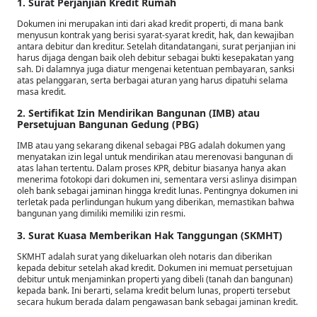
1. Surat Perjanjian Kredit Rumah
Dokumen ini merupakan inti dari akad kredit properti, di mana bank
menyusun kontrak yang berisi syarat-syarat kredit, hak, dan kewajiban
antara debitur dan kreditur. Setelah ditandatangani, surat perjanjian ini
harus dijaga dengan baik oleh debitur sebagai bukti kesepakatan yang
sah. Di dalamnya juga diatur mengenai ketentuan pembayaran, sanksi
atas pelanggaran, serta berbagai aturan yang harus dipatuhi selama
masa kredit.
2. Sertifikat Izin Mendirikan Bangunan (IMB) atau
Persetujuan Bangunan Gedung (PBG)
IMB atau yang sekarang dikenal sebagai PBG adalah dokumen yang
menyatakan izin legal untuk mendirikan atau merenovasi bangunan di
atas lahan tertentu. Dalam proses KPR, debitur biasanya hanya akan
menerima fotokopi dari dokumen ini, sementara versi aslinya disimpan
oleh bank sebagai jaminan hingga kredit lunas. Pentingnya dokumen ini
terletak pada perlindungan hukum yang diberikan, memastikan bahwa
bangunan yang dimiliki memiliki izin resmi.
3. Surat Kuasa Memberikan Hak Tanggungan (SKMHT)
SKMHT adalah surat yang dikeluarkan oleh notaris dan diberikan
kepada debitur setelah akad kredit. Dokumen ini memuat persetujuan
debitur untuk menjaminkan properti yang dibeli (tanah dan bangunan)
kepada bank. Ini berarti, selama kredit belum lunas, properti tersebut
secara hukum berada dalam pengawasan bank sebagai jaminan kredit.